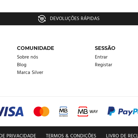
Já é membro?
Entrar.
DEVOLUÇÕES RÁPIDAS
Efetuar pedido
Esqueceu a palavra-passe?
COMUNIDADE
SESSÃO
Sobre nós
Entrar
Eu concordo com a
Política de Privacidade
e
Entrar
Blog
Registar
Termos & Condições
.
Marca Silver
Registar
 DE PRIVACIDADE
TERMOS & CONDIÇÕES
LIVRO DE RE