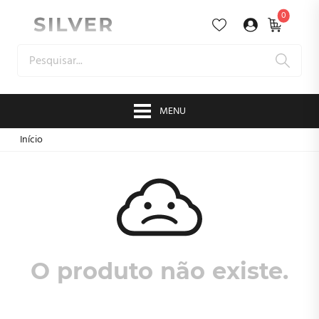
0
MENU
Início
O produto não existe.