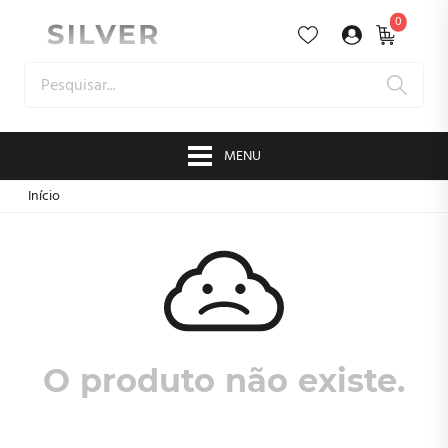
0
MENU
Início
O produto não existe.