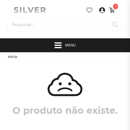
0
MENU
Início
O produto não existe.