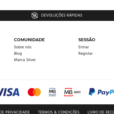
Já é membro?
Entrar.
DEVOLUÇÕES RÁPIDAS
Efetuar pedido
Esqueceu a palavra-passe?
COMUNIDADE
SESSÃO
Sobre nós
Entrar
Eu concordo com a
Política de Privacidade
e
Entrar
Blog
Registar
Termos & Condições
.
Marca Silver
Registar
 DE PRIVACIDADE
TERMOS & CONDIÇÕES
LIVRO DE RE