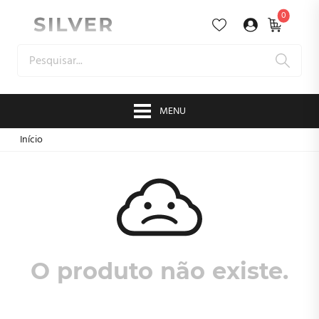
0
MENU
Início
O produto não existe.