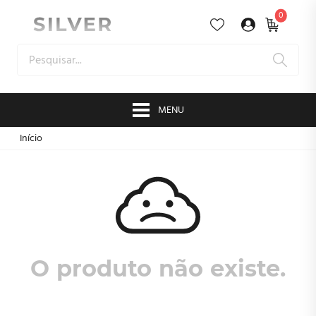
0
MENU
Início
O produto não existe.