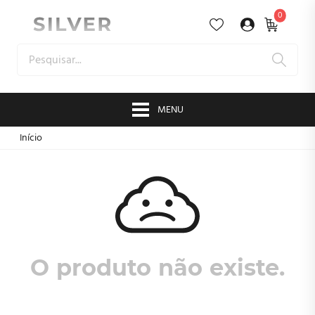
0
MENU
Início
O produto não existe.