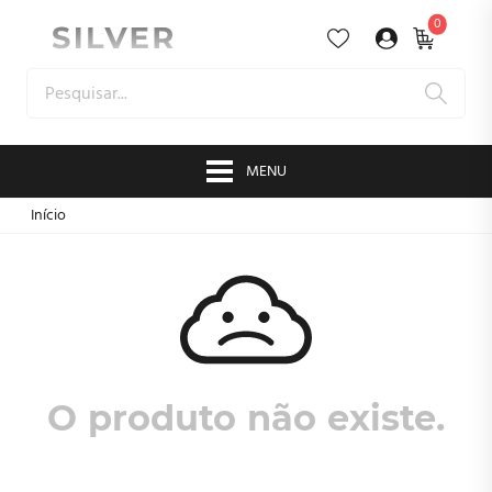
0
MENU
Início
O produto não existe.