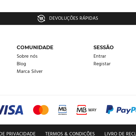
Já é membro?
Entrar.
DEVOLUÇÕES RÁPIDAS
Efetuar pedido
Esqueceu a palavra-passe?
COMUNIDADE
SESSÃO
Sobre nós
Entrar
Eu concordo com a
Política de Privacidade
e
Entrar
Blog
Registar
Termos & Condições
.
Marca Silver
Registar
 DE PRIVACIDADE
TERMOS & CONDIÇÕES
LIVRO DE RE