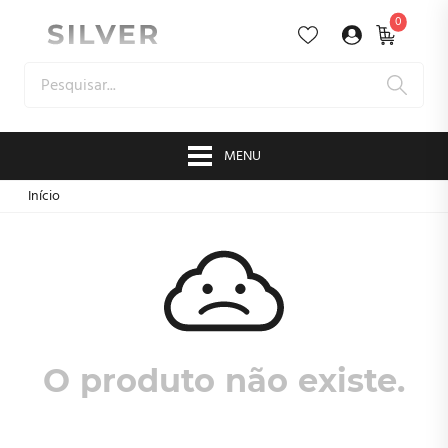
0
MENU
Início
O produto não existe.