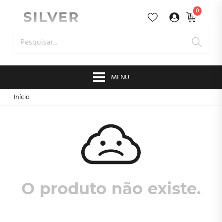
0
MENU
Início
O produto não existe.