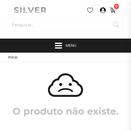
0
MENU
Início
O produto não existe.