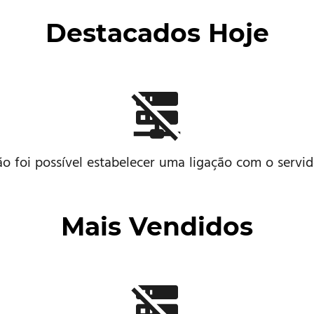
Já é membro?
Entrar.
Entrar
Destacados Hoje
Mudar palavra-passe
Novo cliente?
Registar-me.
Já é membro?
Entrar.
o foi possível estabelecer uma ligação com o servid
Efetuar pedido
Esqueceu a palavra-passe?
Mais Vendidos
Eu concordo com a
Política de Privacidade
e
Entrar
Termos & Condições
.
Registar