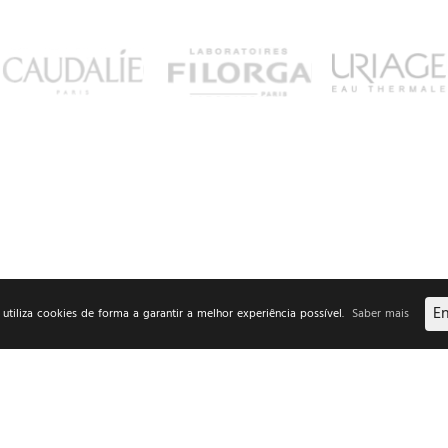
En
 utiliza cookies de forma a garantir a melhor experiência possível.
Saber mais
DEVOLUÇÕES RÁPIDAS