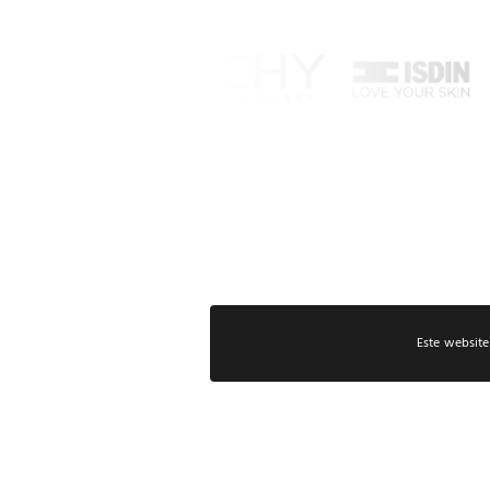
Este website
PORTES GRÁTIS A PARTIR DE 35€
*