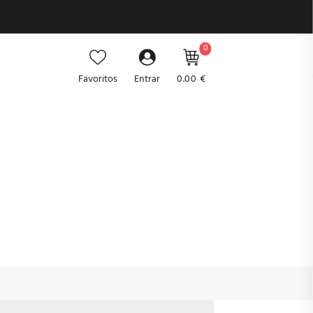
0
Favoritos
Entrar
0.00 €