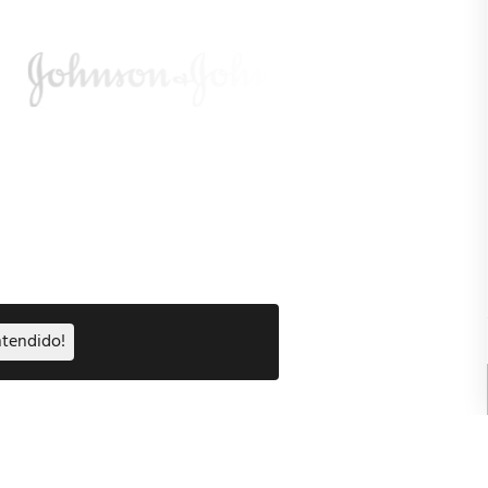
tendido!
PAGAMENTOS SEGUROS