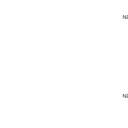
Nã
Nã