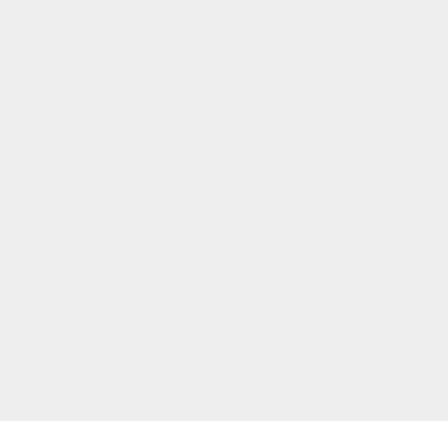
Registar